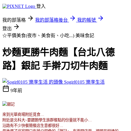
登入
我的部落格
我的部落格後台
我的帳號
登出
☆平價美食(夜市、美食街、小吃...)
美味食記
炒麵更勝牛肉麵【台北八德
路】銀記 手擀刀切牛肉麵
Sogirl0105˙樂享生活
9年前
來到光華商場附近覓食
…
附近是北科大
~
要餵飽學生族群餐點的份量就不能小
…
沿路有不少快餐簡餐店生意都很好
…