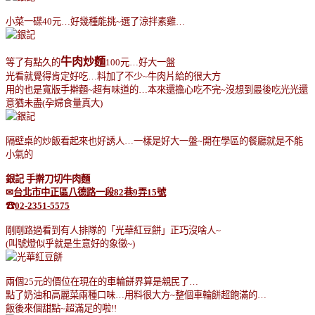
小菜一碟
40
元
…
好幾種能挑
~
選了涼拌素雞
…
牛肉炒麵
等了有點久的
100
元
…
好大一盤
光看就覺得肯定好吃
…
料加了不少
~
牛肉片給的很大方
用的也是寬版手擀麵
~
超有味道的
…
本來還擔心吃不完
~
沒想到最後吃光光還
意猶未盡
(
孕婦食量真大
)
隔壁桌的炒飯看起來也好誘人
…
一樣是好大一盤
~
開在學區的餐廳就是不能
小氣的
銀記
手擀刀切牛肉麵
✉
台北市中正區八德路一段
82
巷
9
弄
15
號
☎
02-2351-5575
剛剛路過看到有人排隊的「光華紅豆餅」正巧沒啥人
~
(
叫號燈似乎就是生意好的象徵
~)
兩個
25
元的價位在現在的車輪餅界算是親民了
…
點了奶油和高麗菜兩種口味
…
用料很大方
~
整個車輪餅超飽滿的
…
飯後來個甜點
~
超滿足的啦
!!