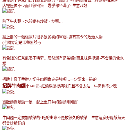
最後選了這家門口有蔣公銅像的「銀記」
~
有兩間店面
…
裡頭是相通的
店裡座位不少而且很密集
…
幾乎都坐滿了
~
生意超好
除了牛肉麵、水餃還有炒飯、炒麵
…
牆上掛的一張張照片很多是民初的軍閥
~
還有當今的政治人物
…
(
老闆肯定是深藍無誤
~)
有免錢的紅茶能喝不稀奇
…
居然還有奶茶呢
!!
而且味道挺濃
~
不會稀的像水一
樣
…
招牌上寫了手擀刀切牛肉麵肯定是強項
…
一定要來一碗的
招牌牛肉麵
小
140
元
~
紅燒湯頭挺夠味而且不會太油
…
牛肉也不少塊
寬版麵條嚼勁十足
…
配上重口味的湯頭剛剛好
牛肉麵一定要加酸菜的
~
吃的出來不是放很久的酸菜
…
生意這麼好應該每天
都會炒新鮮的