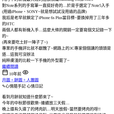
對Note系列的手寫筆一直挺好奇的…於是乎選定了Note5入手
(用過iPhone、SONY~就是想試試沒用過的品牌)
我尪是老早就鎖定了iPhone 6s Plus當目標~要換掉用了三年多
的HTC
兩個人都有新機入手…這麼大條的開銷一定要寫個文記錄一下
的~
(再來要吃土好一陣子了~)
專業的手機評比就不獻醜了~網路上的3C專家個個講的頭頭是
道…這我可沒辦法
純粹膚淺的比較一下手機的外型罷了~
繼續閱讀
10年前
月圓。餅圓。人團圓
✎心情隨手記
心情日記
看到月餅就知道什麼節來了~
今年的中秋節很歡樂~連續放三天假…
晚上還有久違了的烤肉趴…明天放假~當然要烤肉的呀!!