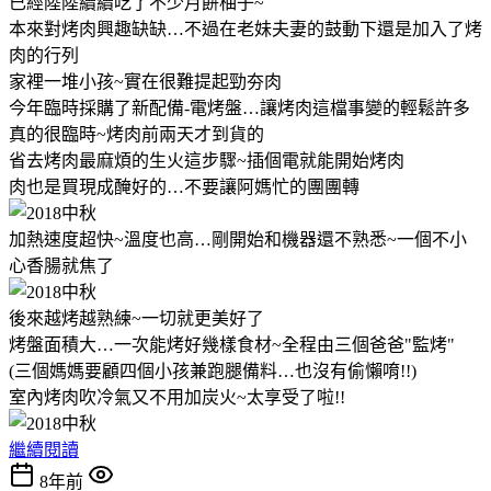
已經陸陸續續吃了不少月餅柚子~
本來對烤肉興趣缺缺…不過在老妹夫妻的鼓動下還是加入了烤
肉的行列
家裡一堆小孩~實在很難提起勁夯肉
今年臨時採購了新配備-電烤盤…讓烤肉這檔事變的輕鬆許多
真的很臨時~烤肉前兩天才到貨的
省去烤肉最麻煩的生火這步驟~插個電就能開始烤肉
肉也是買現成醃好的…不要讓阿媽忙的團團轉
加熱速度超快~溫度也高…剛開始和機器還不熟悉~一個不小
心香腸就焦了
後來越烤越熟練~一切就更美好了
烤盤面積大…一次能烤好幾樣食材~全程由三個爸爸"監烤"
(三個媽媽要顧四個小孩兼跑腿備料…也沒有偷懶唷!!)
室內烤肉吹冷氣又不用加炭火~太享受了啦!!
繼續閱讀
8年前