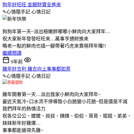
狗年好旺旺 金銀財寶全進來
✎心情隨手記
心情日記
狗狗年第一天~派出極嫩胖嘟嘟小鮮肉向大家拜年…
祝大家新年發發旺旺來…萬事亨通財進來
略老一點的鮮肉也插一腳帶著巧虎來賣萌拜年囉!!
繼續閱讀
9年前
雞年好吉利 雞吉向上事事都如意
✎心情隨手記
心情日記
雞年開春第一天…派出我家小鮮肉向大家拜年~
最近天氣冷+口水流不停導致小白臉變小花臉~但是還是不減
我們拜年的熱情活力
祝各位公公、嬤嬤、叔叔、姨姨、伯伯、哥哥、姐姐、弟弟、
妹妹新年好雞運…
事事都能搶得先雞~