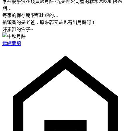
家裡幾乎沒花錢買過月餅~光是吃公司發的就常常吃到快過
期…
每家的保存期限都比短的…
搶頭香的是老爸…原來郭元益也有出月餅呀!!
好素雅的盒子~
繼續閱讀