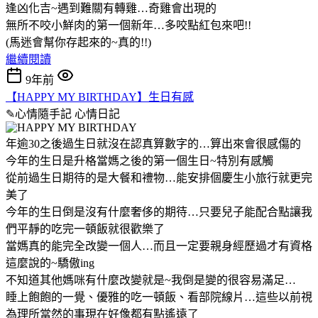
逢凶化吉~遇到難關有轉雞…奇雞會出現的
無所不咬小鮮肉的第一個新年…多咬點紅包來吧!!
(馬迷會幫你存起來的~真的!!)
繼續閱讀
9年前
【HAPPY MY BIRTHDAY】生日有感
✎心情隨手記
心情日記
年逾30之後過生日就沒在認真算數字的…算出來會很感傷的
今年的生日是升格當媽之後的第一個生日~特別有感觸
從前過生日期待的是大餐和禮物…能安排個慶生小旅行就更完
美了
今年的生日倒是沒有什麼奢侈的期待…只要兒子能配合點讓我
們平靜的吃完一頓飯就很歡樂了
當媽真的能完全改變一個人…而且一定要親身經歷過才有資格
這麼說的~驕傲ing
不知道其他媽咪有什麼改變就是~我倒是變的很容易滿足…
睡上飽飽的一覺、優雅的吃一頓飯、看部院線片…這些以前視
為理所當然的事現在好像都有點遙遠了