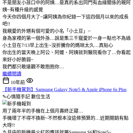
不是朋友小孩口中的阿姨…是真的系出同門有血緣關係的親阿
姨~有種升級的感覺
今天你四個月大了~讓阿姨為你紀錄一下這四個月以來的成長
吧!!
我親愛的外甥有個可愛的小名「小土豆」~
身為家裡的第一個外孫…說是集三千寵愛於一身一點也不為過
小土豆在7/13早上出生~沒折騰你的媽咪太久…真貼心
你出生的當天晚上阿公、阿嬤、阿姨就到醫院看你了…你看起
來好小好脆弱~
我們都只敢遠觀不敢抱抱你…
繼續閱讀
10年前
【新手機駕到】Samsung Galaxy Note5 & Apple iPhone 6s Plus
✎心情隨手記
數位生活
用了兩年半的手機在上個月壽終正寢…
手機壞了不得不換新~不然根本沒這條預算的…近期開銷有點
大呀!!
九月中的新機最火紅的應該就屬Samsung S6和Note5~