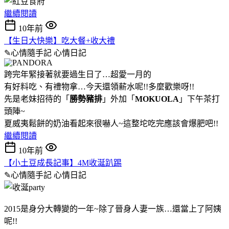
繼續閱讀
10年前
【生日大快樂】吃大餐+收大禮
✎心情隨手記
心情日記
跨完年緊接著就要過生日了…超愛一月的
有好料吃、有禮物拿…今天還領薪水呢!!多麼歡樂呀!!
先是老妹招待的「
勝勢豬排
」外加「
MOKUOLA
」下午茶打
頭陣~
夏威夷鬆餅的奶油看起來很嚇人~這整坨吃完應該會爆肥吧!!
繼續閱讀
10年前
【小土豆成長記事】4M收涎趴踢
✎心情隨手記
心情日記
2015是身分大轉變的一年~除了晉身人妻一族…還當上了阿姨
呢!!