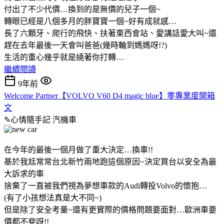
付出了不少代價…換到的是無價的兒子一個~
轉眼已經是八個多月的胖寶寶一個~好有成就感…
長了六顆牙、爬行的飛快、扶著東西會站、愛講話愛大叫~還
趕在去年最後一天會叫爸爸(幾時輪到媽媽呀!?)
生活的重心幾乎就是繞著你打轉…
繼續閱讀
9年前
Welcome Partner【VOLVO V60 D4 magic blue】零專業度開箱
文
✎心情隨手記
汽機車
在今年的最後一個月做了重大決定…換車!!
基於我尪常常台北新竹兩地跑這個原因~決定買台以安全為最
大訴求的車
捨棄了一直被我們視為夢想車款的Audi轉投Volvo的懷抱…
(有了小孩想法真是大不同~)
但是除了安全考量~還有更實際的價格問題要面對…歐洲車要
價都不斐呀!!