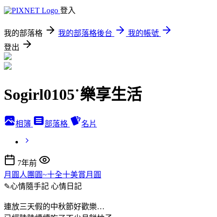
登入
我的部落格
我的部落格後台
我的帳號
登出
Sogirl0105˙樂享生活
相簿
部落格
名片
7年前
月圓人團圓~十全十美賞月圓
✎心情隨手記
心情日記
連放三天假的中秋節好歡樂…