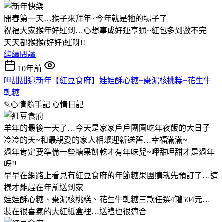
開春第一天…猴子來拜年~今年就是牠的場子了
祝福大家猴年好運到…心想事成好運亨通~紅包多到數不完
天天都猴猴(好好)運呀!!
繼續閱讀
10年前
呷甜甜迎新年【紅豆食府】娃娃酥心糖+棗泥核桃糕+花生牛
軋糖
✎心情隨手記
心情日記
羊年的最後一天了…今天是家家戶戶團圓吃年夜飯的大日子
冷冷的天~和最親愛的家人相聚迎新送舊…幸福滿滿~
過年肯定要準備一些糖果餅乾才有年味兒~呷甜呷甜才是過年
呀!!
早早在網路上看見有紅豆食府的年節糖果團購就先預訂了…這
樣才能趕在年前送到家
娃娃酥心糖、棗泥核桃糕、花生牛軋糖三款任選4罐504元…
裝在很喜氣的大紅紙盒裡…送禮也很適合