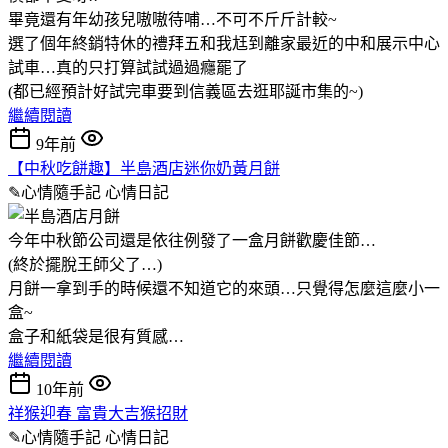
畢竟還有年幼孩兒嗷嗷待哺…不可不斤斤計較~
選了個年終銷特休的禮拜五和我尪到離家最近的中和展示中心
試車…真的只打算試試過過癮罷了
(都已經預計好試完車要到信義區去逛耶誕市集的~)
繼續閱讀
9年前
【中秋吃餅趣】半島酒店迷你奶黃月餅
✎心情隨手記
心情日記
今年中秋節公司還是依往例發了一盒月餅歡慶佳節…
(終於擺脫王師父了…)
月餅一拿到手的時候還不知道它的來頭…只覺得怎麼這麼小一
盒~
盒子和紙袋是很有質感…
繼續閱讀
10年前
祥猴迎春 富貴大吉猴招財
✎心情隨手記
心情日記