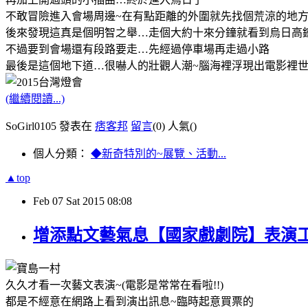
不敢冒險進入會場周邊
~
在有點距離的外圍就先找個荒涼的地
後來發現這真是個明智之舉
…走個
大約十來分鐘就看到烏日高
不過要到會場還有段路要走
…先
經過停車場再走過小路
最後是這個地下道
…
很嚇人的壯觀人潮
~
腦海裡浮現出電影裡
(繼續閱讀...)
SoGirl0105 發表在
痞客邦
留言
(0)
人氣(
)
個人分類：
◆新奇特別的~展覽、活動...
▲top
Feb
07
Sat
2015
08:08
增添點文藝氣息【國家戲劇院】表演工
久久才看一次藝文表演
~(
電影是常常在看啦
!!)
都是不經意在網路上看到演出訊息
~
臨時起意買票的