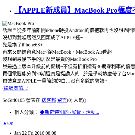
【APPLE新成員】MacBook Pro
話說自從多年前離開
iPhone
轉投
Android
的懷抱就再也沒想過回
沒想到我尪居然又回頭成了
APPLE
迷
~
先是換了
iPhone6S+
再來又開始留意
Mac~
從
MacBook
、
MacBook Air
看起
沒想到最後下手的居然是最貴的
MacBook Pro
說是遇上版本升級前的促銷
~
不但有折扣還有
30
期零利率的優
買個電腦能分到
30
期還真是挺誘人的
...
於是乎就這麼帶了台
Mac
包裝盒是
APPLE
一貫簡約的白
…
沒有多餘的裝飾
~
(繼續閱讀...)
SoGirl0105 發表在
痞客邦
留言
(0)
人氣(
)
個人分類：
◆新奇特別的~展覽、活動...
▲top
Jan
22
Fri
2016
08:08