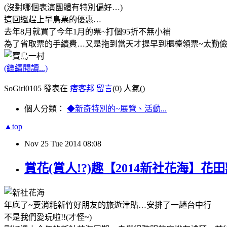
(
沒對哪個表演團體有特別偏好
…)
這回還趕上早鳥票的優惠
…
去年
8
月就買了今年
1
月的票
~
打個
95
折不無小補
為了省取票的手續費
…
又是拖到當天才提早到櫃檯領票
~
太勤
(繼續閱讀...)
SoGirl0105 發表在
痞客邦
留言
(0)
人氣(
)
個人分類：
◆新奇特別的~展覽、活動...
▲top
Nov
25
Tue
2014
08:08
賞花(賞人!?)趣【2014新社花海】花
年底了
~
要消耗新竹好朋友的旅遊津貼
…
安排了一趟台中行
不是我們愛玩啦
!!(
才怪
~)