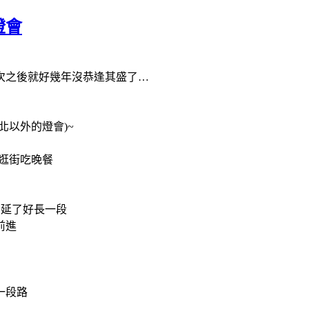
燈會
次之後就好幾年沒恭逢其盛了
…
北以外的燈會
)~
逛街吃晚餐
綿延了好長一段
前進
一段路