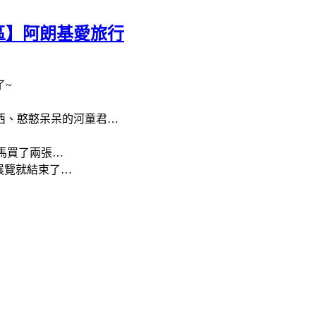
區】阿朗基愛旅行
了
~
西、憨憨呆呆的河童君
…
馬買了兩張
…
2展覽就結束了
…