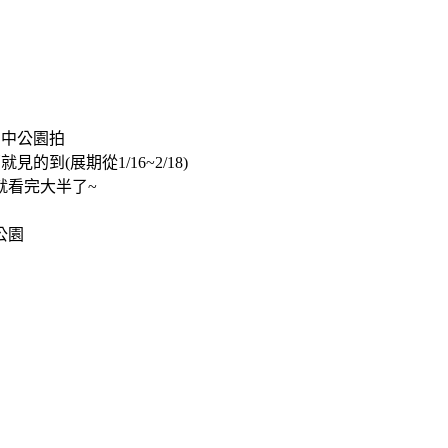
台中公園拍
邸就見的到
(
展期從
1/16~2/18)
就看完大半了
~
公園