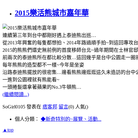
2015樂活熊城市嘉年華
連續第三年到台中都剛好遇上泰迪熊出巡
…
從
2013
年興奮的每隻都想
拍、
2014
年路過順手拍
~
到這回專攻
2015
的熊熊們還史無前例的首度移師台北
~
過年期間在士林官
前兩次的泰迪熊所在都比較分散
…
這回幾乎是台中公園走一圈
每年熊熊的造型都不一樣
~
今年是坐姿
沿路泰迪熊擺放的很密集
…
邊看熊熊邊逛逛這久未造訪的台中
一進到公園裡就有熊能看
~
一頭捲髮還拿著蘋果的
No.3
牛頓熊
…
(繼續閱讀...)
SoGirl0105 發表在
痞客邦
留言
(0)
人氣(
)
個人分類：
◆新奇特別的~展覽、活動...
▲top