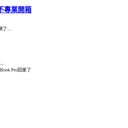
極度不專業開箱
歸了
…
惠
...
Book Pro
回家了