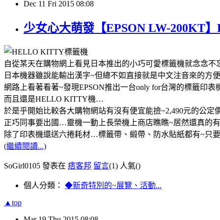
Dec
11
Fri
2015
08:08
少女心大萌發【EPSON LW-200KT】
自從某天在購物網上看見日本推出的小巧可愛標籤機就念念不
日本機器雖說能輸出漢字
~
但總不如直接就是中文注音來的方
網路上看著看著
~
發現
EPSON
推出一台
only for
台灣的標籤印表
而且還是
HELLO KITTY
機
…
於是乎開始比較各大購物網站有沒有便宜能撿
~2,490
元的公定
正巧同事要出國
…
靈機一動上長榮機上商店瞧瞧
~
居然還真的
除了印表機還送六捲耗材
…
標籤帶、緞帶、防水貼紙都有
~
只
(繼續閱讀...)
SoGirl0105 發表在
痞客邦
留言
(1)
人氣(
)
個人分類：
◆新奇特別的~展覽、活動...
▲top
Mar
19
Thu
2015
08:08