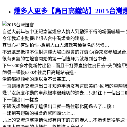
燈多人更多【烏日高鐵站】2015台灣
自從大前年被中正紀念堂燈會人擠人到動彈不得的場面嚇過一
今年我尪主動提出想去台中看燈會的建議
…
其實心裡有點怕怕
~
想到人山人海就有種莫名的恐懼
…
不過還是抵擋不住對這種大場面燈會的好奇心
(
從來沒參加過台
很有勇氣的在燈會開始的第一個禮拜六就殺到台中去
…
下午
3:00
多才從新竹出發
…
而且不打算直接往烏日去
~
先到逢甲
飽餐一頓後
6:00
才往烏日高鐵站前進
~
沿路都挺順暢的還以為不會塞車
…
一直到接近交流道出口才知道事情沒有這麼美好
~
回堵的車陣
幾乎沒怎麼移動的車龍根本很難切的進去
…
只好往下一個出口
下一個出口一樣塞
…
不過沒想到錯過了這個出口就一路往彰化開過去了
…
糗
!!
一逮到有迴轉的機會趕緊回頭北上
…
北上的交流道塞車情況沒有南下的方向嚇人
…
不過也是得龜速
再加上開過頭的小插曲
…
終於進入烏日了