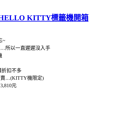
HELLO KITTY標籤機開箱
忘
~
便
…
所以一直遲遲沒入手
機
價折扣不多
有賣
…(KITTY
機限定
)
要
3,810
元