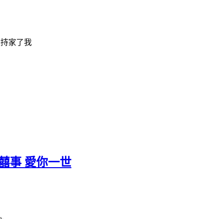
儉持家了我
田囍事 愛你一世