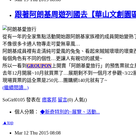
跟著阿朗基周遊列國去【華山文創園
從有一年的全家集點活動開始跟阿朗基家族裡的成員開始變熟
不像很多卡通人物專走可愛無辜風
…
阿朗基成員裡有走清純可愛風的兔
兔、
看起來賊賊壞壞的壞東
每個角色有不同的個性
…
更讓人有親切的感覺
~
所以一看到
GROUPON
上開賣「阿朗基愛旅行」的預售票就立
去年
12
月開展
~10
月就買票了
…
展期剩不到一個月才參觀
~
3/2
現場買票的話全票是
250
元
…
團購網
140
元就有了
~
(繼續閱讀...)
SoGirl0105 發表在
痞客邦
留言
(0)
人氣(
)
個人分類：
◆新奇特別的~展覽、活動...
▲top
Mar
12
Thu
2015
08:08