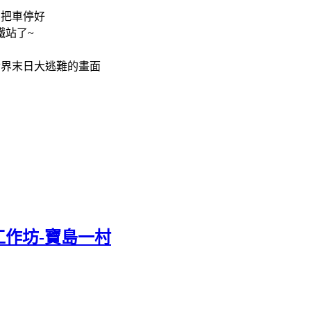
方把車停好
鐵站了~
世界末日大逃難的畫面
作坊-寶島一村