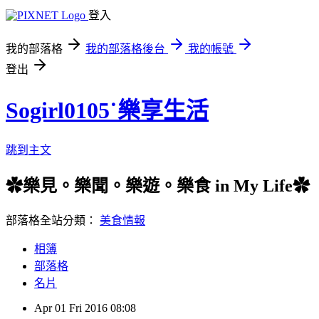
登入
我的部落格
我的部落格後台
我的帳號
登出
Sogirl0105˙樂享生活
跳到主文
✿樂見。樂聞。樂遊。樂食 in My Life✿
部落格全站分類：
美食情報
相簿
部落格
名片
Apr
01
Fri
2016
08:08