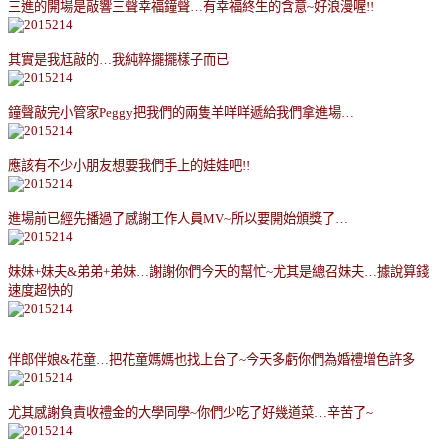
三進的開場是敲響三聲幸福鐘聲
…
有幸福終生的含意
~
好浪漫喔
!!
其實是我尪敲的
…
我純粹擺擺樣子而已
鐘聲敲完小管家
Peggy
把我們的兩隻羊咩咩遞給我們拿進場
…
應該有不少小朋友想要我們手上的娃娃吧
!!
進場前已經先播過了感謝工作人員
MV~
所以要開始頒獎了
…
妹妹
+
妹夫
&
弟弟
+
弟妹
…
謝謝你們今天的幫忙
~
尤其是總召妹夫
…
據說算錢
速度超快的
伴郎伴娘
&
花童
…
把花童媽媽也找上台了
~
今天多虧你們為婚禮增色許多
尤其感謝負責收禮金的大學同學
~
你們少吃了好幾道菜
…
辛苦了
~