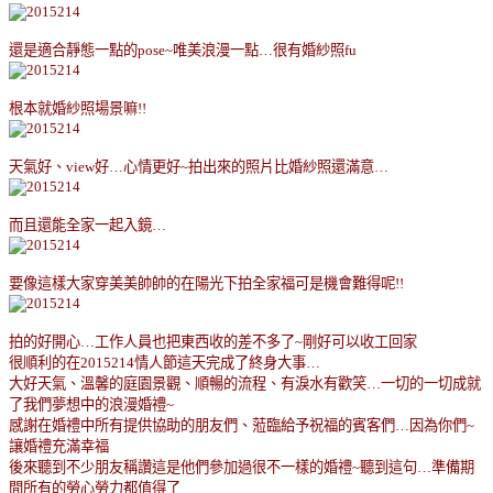
還是適合靜態一點的
pose~
唯美浪漫一點
…
很有婚紗照
fu
根本就婚紗照場景嘛
!!
天氣好、
view
好
…
心情更好
~
拍出來的照片比婚紗照還滿意
…
而且還能全家一起入鏡
…
要像這樣大家穿美美帥帥的在陽光下拍全家福可是機會難得呢
!!
拍的好開心
…
工作人員也把東西收的差不多了
~
剛好可以收工回家
很順利的在
2015214
情人節這天完成了終身大事
…
大好天氣、溫馨的庭園景觀、順暢的流程、有淚水有歡笑
…
一切的一切成就
了我們夢想中的浪漫婚禮
~
感謝在婚禮中所有提供協助的朋友們、蒞臨給予祝福的賓客們
…因為你們~
讓婚禮充滿幸福
後來聽到不少朋友稱讚這是他們參加過很不一樣的婚禮
~
聽到這句
…
準備期
間所有的勞心勞力都值得了