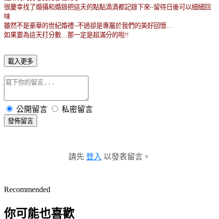
很慶幸找了婚攝和婚錄把這天的點點滴滴都記錄下來
~
留待日後可以細細回
味
雖然不是豪華的世紀婚禮
~
不過卻是專屬於我們的美好回憶
…
如果要為這天打分數
…
那一定是超滿分的啦
!!
載入更多
公開留言
私密留言
發佈留言
請先
登入
以發表留言。
Recommended
你可能也喜歡