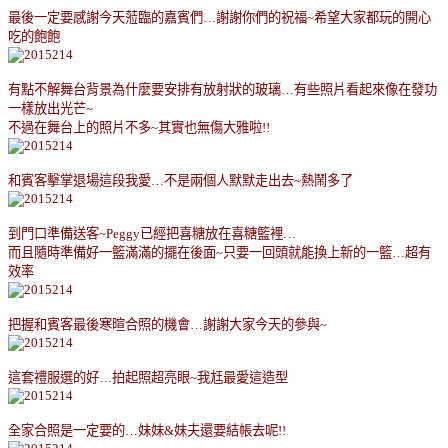
最後一定要感謝今天蒞臨的嘉賓們
…
謝謝你們的祝福
~
希望大家都玩的開心
吃的飽飽
有點不解舞台背景為什麼要安排有放射狀的玻璃
…
有些照片看起來像在發功
一樣放出光芒
~
不過在舞台上的照片不多
~
其實也無傷大雅啦
!!
和賓客擊掌退場這段我愛
…
不是兩個人默默走出去
~
熱鬧多了
到門口準備送客
~Peggy
已經把喜糖放在喜糖籃裡
…
而且隨時準備好一籃滿滿的擺在後面
~
只要一回頭就能換上新的一籃
…
超有
效率
把握和賓客最後寒暄合照的機會
…
謝謝大家今天的參與
~
這套禮服選的好
…
拍起照超亮眼
~
我尪最愛這造型
全家合照是一定要的
…
妹妹
&
妹夫還要結帳去呢
!!