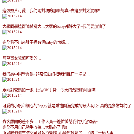
這張照片可愛
…
我們兩對親的那麼認真
~
右邊那對太混囉
!!
大學同學這群陣仗挺大
…
大家的
baby
都好大了
~
我們要加油了
完全看不出來肚子裡有個
baby
的辣媽
…
阿草哥女兒超可愛的
…
我的高中同學真狠
~
非常使勁的把我們推在一塊兒
…
跟兩對爸媽拍一張
~
比個
OK
手勢
…
今天的婚禮順利圓滿
~
可愛的小帆和細心的
Peggy
就是婚禮圓滿完成的最大功臣
~
真的是多謝妳們了
賓客離開的差不多
…
工作人員一邊忙著幫我們打包物品
~
完全不用自己動手收拾
…
太貼心了吧
!!
所以我們還有時間可以多拍些照
~
心情超輕鬆的
…
了結了一樁大事