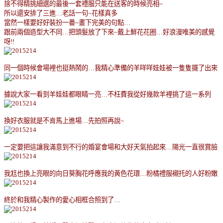
捨不得精挑細選的最後一套禮服只能在送客的時候亮相
~
所以還安排了三進
…
老話一句
~
花樣真多
當然一樣要好好裝扮一番
~
畫下完美的句點
…
跟前兩個造型大不同
…
把頭髮放了下來
~
戴上鮮花花圈
…
好浪漫唯美的感覺
呀
!!
同一個時候會場裡也挺熱鬧的
…
我精心準備的羊咩咩娃娃被一隻隻擺了出來
據說大家一看到羊娃娃都眼睛一亮
…
不枉費我從好幾款羊裡挑了這一系列
換好衣服就是不肯馬上進場
…
先拍照再說
~
一定要把這讓我滿意到不行的婚宴會場和大好天氣拍起來
…
陽光一直很賞臉
我尪也換上亮眼的向日葵胸花呼應我的黃色花環
…
粉橘禮服襯托的人好粉嫩
終於和我精心製作的愛心相框合照到了
…