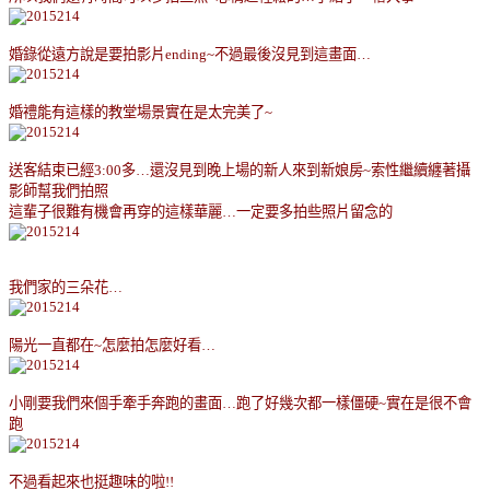
婚錄從遠方說是要拍影片
ending~
不過最後沒見到這畫面
…
婚禮能有這樣的教堂場景實在是太完美了
~
送客結束已經
3:00
多
…
還沒見到晚上場的新人來到新娘房
~
索性繼續纏著攝
影師幫我們拍照
這輩子很難有機會再穿的這樣華麗
…
一定要多拍些照片留念的
我們家的三朵花
…
陽光一直都在
~
怎麼拍怎麼好看
…
小剛要我們來個手牽手奔跑的畫面
…
跑了好幾次都一樣僵硬
~
實在是很不會
跑
不過看起來也挺趣味的啦
!!