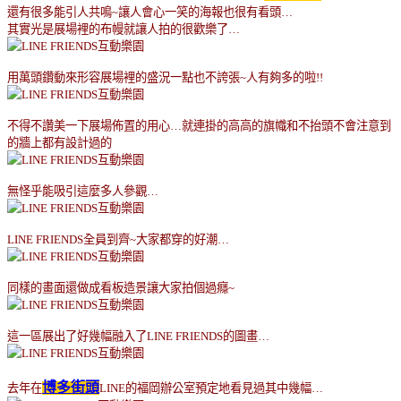
還有很多能引人共鳴
~
讓人會心一笑的海報也很有看頭
…
其實光是展場裡的布幔就讓人拍的很歡樂了
…
用萬頭鑽動來形容展場裡的盛況一點也不誇張
~
人有夠多的啦
!!
不得不讚美一下展場佈置的用心
…
就連掛的高高的旗幟和不抬頭不會注意到
的牆上都有設計過的
無怪乎能吸引這麼多人參觀
…
LINE FRIENDS
全員到齊
~
大家都穿的好潮
…
同樣的畫面還做成看板造景讓大家拍個過癮
~
這一區展出了好幾幅融入了
LINE FRIENDS
的圖畫
…
博多街頭
去年在
LINE
的福岡辦公室預定地看見過其中幾幅
…