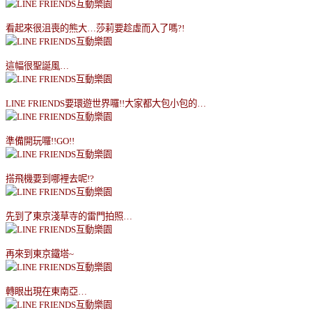
看起來很沮喪的熊大
…
莎莉要趁虛而入了嗎
?!
這幅很聖誕風
…
LINE FRIENDS
要環遊世界囉
!!
大家都大包小包的
…
準備開玩囉!!
GO!!
搭飛機要到哪裡去呢
!?
先到了東京淺草寺的雷門拍照
…
再來到東京鐵塔
~
轉眼出現在東南亞
…