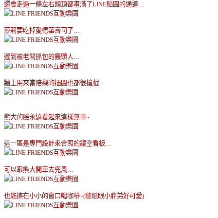
還會走過一條左右頭頂都畫滿了
LINE
貼圖的通道
…
莎莉要吃掉愛德華壽司了
…
遲到被老闆抓包的饅頭人
…
牆上用來當陪襯的插圖也都很搶戲
…
熊大的臉永遠看起來這樣無辜
~
這一區是專門設計來合照的鏤空看板
…
可以跟熊大開車去兜風
…
也能擠在小小的窗口喝咖啡
~(
瞇瞇眼小胖弟好可愛
)