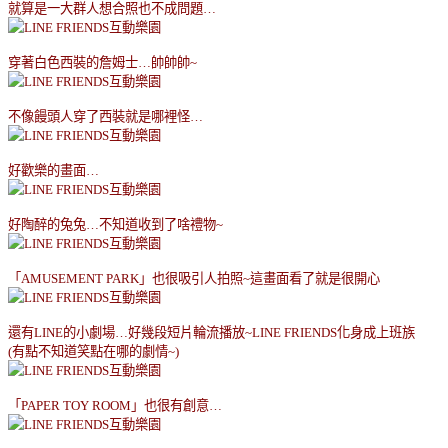
就算是一大群人想合照也不成問題
…
穿著白色西裝的詹姆士
…
帥帥帥
~
不像饅頭人穿了西裝就是哪裡怪
…
好歡樂的畫面
…
好陶醉的兔兔
…
不知道收到了啥禮物
~
「
AMUSEMENT PARK
」也很吸引人拍照
~
這畫面看了就是很開心
還有
LINE
的小劇場
…
好幾段短片輪流播放
~LINE FRIENDS
化身成上班族
(
有點不知道笑點在哪的劇情
~)
「
PAPER TOY ROOM
」也很有創意
…