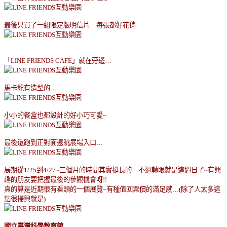
最後只買了一組限定版明信片
…每張都好花俏
「
LINE FRIENDS CAFE
」就在旁邊
…
馬卡龍有造型的
…
小小的餐盒也都設計的好小巧可愛
~
最後還跑到正對面遠眺展場入口
…
展期從
1/25
到
4/27~
三個月的時間其實挺長的
…
不過轉眼就是這週日了
~
有興
趣的朋友要把握最後的參觀機會呀
!!
真的算是近期很有看頭的一個展覽
~
有種值回票價的滿足感
…(
除了人太多這
點很掃興就是
)
國立臺灣科學教育館