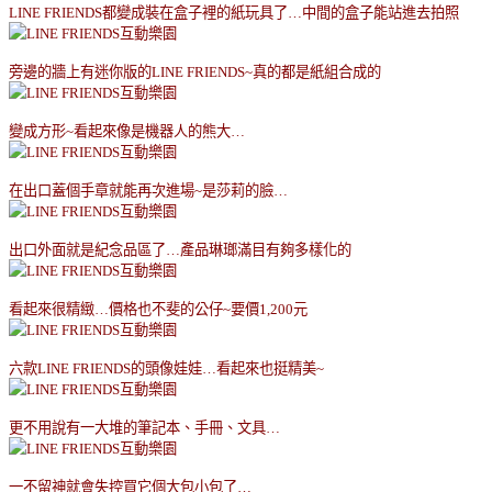
LINE FRIENDS
都變成裝在盒子裡的紙玩具了
…
中間的盒子能站進去拍照
旁邊的牆上有迷你版的
LINE FRIENDS~
真的都是紙組合成的
變成方形
~
看起來像是機器人的熊大
…
在出口蓋個手章就能再次進場
~
是莎莉的臉
…
出口外面就是紀念品區了
…
產品琳瑯滿目有夠多樣化的
看起來很精緻
…
價格也不斐的公仔
~
要價
1,200
元
六款
LINE FRIENDS
的頭像娃娃
…
看起來也挺精美
~
更不用說有一大堆的筆記本、手冊、文具
…
一不留神就會失控買它個大包小包了
…