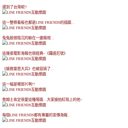
還到了台灣呢
!!
這一整條看板也都是
LINE FRIENDS
的插圖
…
兔兔臉很陰沉的躲在一邊窺視
…
這幾張電影海報也很經典
~
《鐵達尼號》
《搶救雷恩大兵》也被惡搞了
…
這一幅是哪部片咧
!?
詹姆士肯定很愛這種場面
…
大家搶拍紅毯上的他
~
每個
LINE FRIENDS
都有專屬的宣傳海報
…