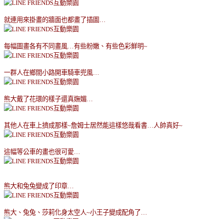
就連用來掛畫的牆面也都畫了插圖
…
每幅圖畫各有不同畫風
…
有些粉嫩、有些色彩鮮明
~
一群人在鄉間小路開車騎車兜風
…
熊大戴了花環的樣子還真嫵媚
…
其他人在車上擠成那樣
~
詹姆士居然能這樣悠哉看書
…
人帥真好
~
這幅等公車的畫也很可愛
…
熊大和兔兔變成了印章
…
熊大、兔兔、莎莉化身太空人
~
小王子變成配角了
…